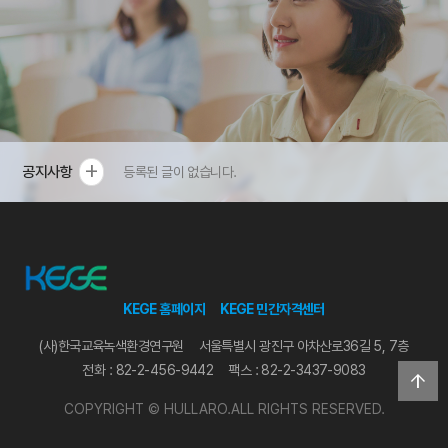
add
공지사항
등록된 글이 없습니다.
KEGE 홈페이지
KEGE 민간자격센터
(사)한국교육녹색환경연구원
서울특별시 광진구 아차산로36길 5, 7층
전화 : 82-2-456-9442
팩스 : 82-2-3437-9083
arrow_upward
COPYRIGHT © HULLARO.ALL RIGHTS RESERVED.